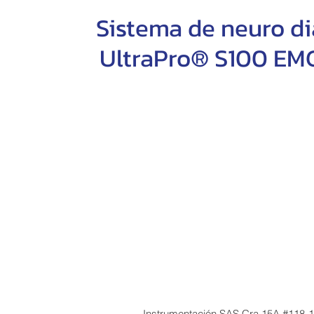
Sistema de neuro di
UltraPro® S100 EM
Instrumentación SAS Cra 15A #118-