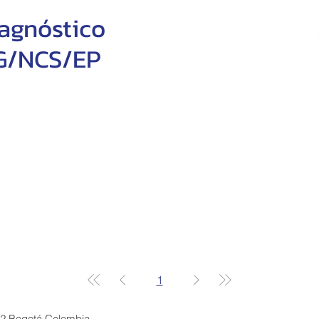
agnóstico
G/NCS/EP
1
12 Bogotá Colombia