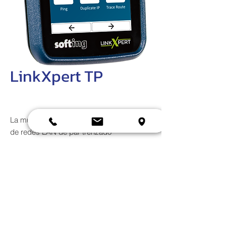
LinkXpert TP
La multiherramienta para una prueba fácil
de redes LAN de par trenzado
INFORMACIÓN DE PRODUCTO
Las pruebas de cable y red son fáciles e
ESPECIFICACIONES
intuitivas a través de una gran pantalla
táctil a color
Optimizado para pruebas de cobre
LinkXpert TP es el compañero perfecto
pasivas y activas de hasta 1Gb/s
para la instalación y documentación para